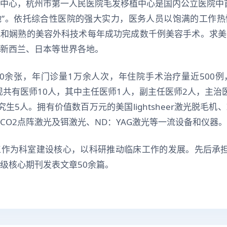
中心，杭州市第一人民医院毛发移植中心是国内公立医院中
地”。依托综合性医院的强大实力，医务人员以饱满的工作热
观和娴熟的美容外科技术每年成功完成数千例美容手术。求美
新西兰、日本等世界各地。
0余张，年门诊量1万余人次，年住院手术治疗量近500
科现共有医师10人，其中主任医师1人，副主任医师2人，主治
5人。拥有价值数百万元的美国lightsheer激光脱毛机、IP
CO2点阵激光及铒激光、ND：YAG激光等一流设备和仪器。
工作为科室建设核心，以科研推动临床工作的发展。先后承担
级核心期刊发表文章50余篇。