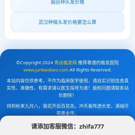
烟台种头发价格
武汉种植头发价格要怎么算
©Copyright 2024
青丝植发网
推荐靠谱的植发医院
www.junbaobao.com
All Rights Reserved.
本站内容仅供参考，不作为临床医学使用，请自实识别信息真
实性、准确性，有需求请以医生指导为准！版权问题请联系站
长删除！
待到秋来九月八，我花开后百花杀。冲天香阵透长安，满城尽
带黄金甲。
今日访问量
42
昨日访问量
132
请添加客服微信：
zhifa777