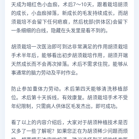
天成为暗红色小血痂，术后7～10天，跟着栽培胡须
的成长，小血痂掉落，新成长的毛发持续成长，而胡
须栽培不会留下任何疤痕，然后枕部(供体区)会留下
一条细细的白线，隐藏在头发里是看不到的。
胡须栽培一次医治即可到达非常满足的作用胡须栽培
手术半年后，能够看出初步胡须栽培作用，胡须开端
天然成长而不会再次掉落。术后不需求住院，能够从
事通常的脑力劳动及平时作业。
防止参加重体力劳动。术后第四天能够清洗移植部
位。术后第十天拆线，有效康复。胡须栽培手术不受
年纪限制，只需病人供体区毛发杰出，即可成功。
看了以上的内容介绍后，大家对于胡须种植技术是否
又多了一些了解呢？如果您正在为胡须稀少问题而烦