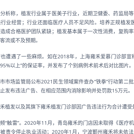
中分析称，植发行业属于医美子行业，近期卫健委、药监局等
行业经营；行业还面临医疗人员不足风险。培养正规植发医
会造成合格医护团队紧缺；植发基本属于一次性消费，复购率
客流或不及预期。
也遭遇了一些麻烦。如在2018年，上海雍禾爱慕门诊部宣
95%以上”的保证率，并发布了个别病例术前术后对比图片。
上海市市场监管局公布2021民生领域案件查办“铁拳”行动第二
止发布违法广告、在相应范围内消除影响并处罚款15万元。
禾植发以及其旗下雍禾植发门诊部因广告违法行为合计遭受处
频“触雷”。2020年11月，青岛雍禾的门店因未取得《医疗
被责令停止执业活动；2020年1月，宁波鄞州雍禾将未依