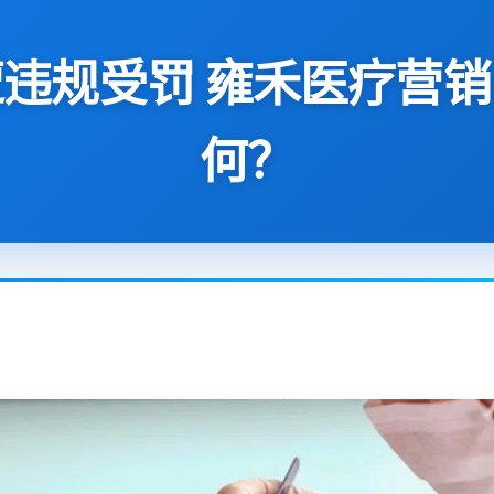
违规受罚 雍禾医疗营
何？