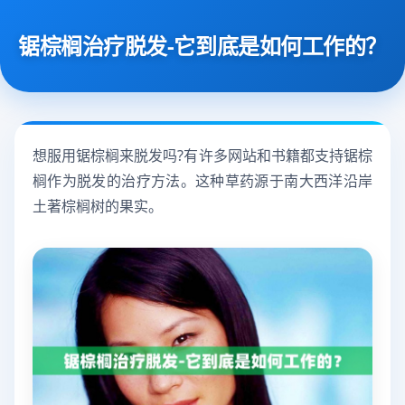
锯棕榈治疗脱发-它到底是如何工作的？
想服用锯棕榈来脱发吗?有许多网站和书籍都支持锯棕
榈作为脱发的治疗方法。这种草药源于南大西洋沿岸
土著棕榈树的果实。