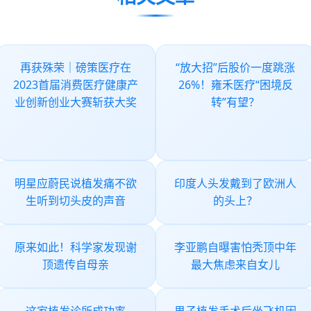
再获殊荣｜磅策医疗在
“放大招”后股价一度跳涨
2023首届消费医疗健康产
26%！雍禾医疗“困境反
业创新创业大赛斩获大奖
转”有望？
明星应蔚民说植发痛不欲
印度人头发戴到了欧洲人
生听到切头皮的声音
的头上？
原来如此！科学家发现谢
李亚鹏自曝害怕秃顶中年
顶遗传自母亲
最大焦虑来自女儿