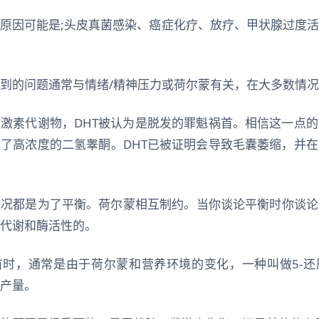
原因可能是;头皮真菌感染、癌症化疗、放疗、甲状腺过度
到的问题通常与情绪/精神压力或荷尔蒙有关，在大多数情
的激素代谢物，DHT被认为是脱发的罪魁祸首。相信这一点
了高浓度的二氢睾酮。DHT已被证明会导致毛囊萎缩，并
状况都是为了平衡。荷尔蒙相互制约。当你谈论平衡时你谈论
代谢和酶活性的。
首时，通常是由于荷尔蒙和营养环境的变化，一种叫做5-
的产量。