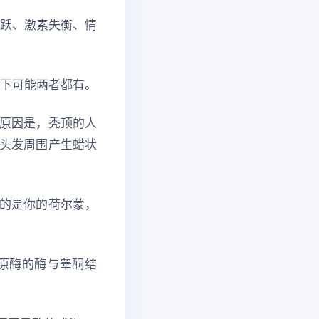
活跃、激素失衡、情
况下可能两者都有。
的原因是，秃顶的人
在头发周围产生蜡状
的是你的荷尔蒙，
还原酶的酶与睾酮结